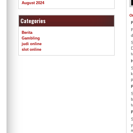
August 2024
O
Categories
P
P
Berita
d
Gambling
S
judi online
D
slot online
t
H
S
k
p
P
S
b
t
P
S
y
m