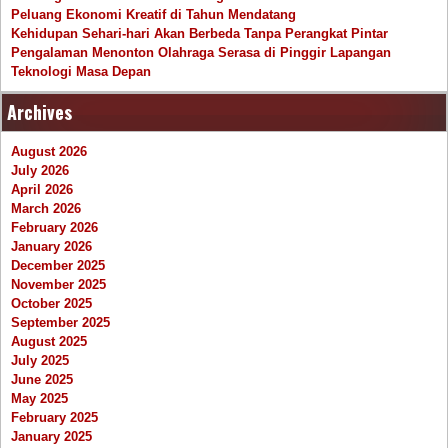
Peluang Ekonomi Kreatif di Tahun Mendatang
Kehidupan Sehari-hari Akan Berbeda Tanpa Perangkat Pintar
Pengalaman Menonton Olahraga Serasa di Pinggir Lapangan
Teknologi Masa Depan
Archives
August 2026
July 2026
April 2026
March 2026
February 2026
January 2026
December 2025
November 2025
October 2025
September 2025
August 2025
July 2025
June 2025
May 2025
February 2025
January 2025