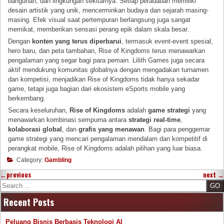
bangunan, dan lingkungan sekitarnya. Setiap peradaban memiliki
desain artistik yang unik, mencerminkan budaya dan sejarah masing-
masing. Efek visual saat pertempuran berlangsung juga sangat
memikat, memberikan sensasi perang epik dalam skala besar.
Dengan
konten yang terus diperbarui
, termasuk event-event spesial,
hero baru, dan peta tambahan, Rise of Kingdoms terus menawarkan
pengalaman yang segar bagi para pemain. Lilith Games juga secara
aktif mendukung komunitas globalnya dengan mengadakan turnamen
dan kompetisi, menjadikan Rise of Kingdoms tidak hanya sekadar
game, tetapi juga bagian dari ekosistem eSports mobile yang
berkembang.
Secara keseluruhan,
Rise of Kingdoms
adalah
game strategi
yang
menawarkan kombinasi sempurna antara
strategi real-time
,
kolaborasi global
, dan
grafis yang menawan
. Bagi para penggemar
game strategi yang mencari pengalaman mendalam dan kompetitif di
perangkat mobile, Rise of Kingdoms adalah pilihan yang luar biasa.
Category:
Gambling
←
previous
next
→
Search
Recent Posts
Peluang Bisnis Berbasis Teknologi AI