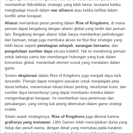
memberikan fleksibilitas strategis yang lebih besar, terutama ketika
menghadapi musuh dalam
war alliance
atau ketika terlibat dalam
konflik antar kerajaan.
Aliansi
memainkan peran penting dalam
Rise of Kingdoms
, di mana
pemain dapat bergabung dengan aliansi global yang terdiri dari pemain
lain. Bergabung dengan aliansi tidak hanya memberikan perlindungan
dan bantuan, tetapi juga membuka akses ke fitur-fitur strategis yang
lebih besar seperti
pembagian wilayah
,
serangan bersama
, dan
pengelolaan sumber daya
secara kolektif. Hal ini mendorong pemain
untuk bekerja sama dan membangun hubungan yang kuat dalam
komunitas global, menambah elemen sosial yang mendalam dalam
game.
Sistem
eksplorasi
dalam Rise of Kingdoms juga menjadi daya tarik
tersendiri. Pemain dapat mengirim pasukan untuk menjelajahi peta
dunia terbuka, menemukan lokasi-lokasi penting, reruntuhan kuno, dan
sumber daya tersembunyi yang dapat membantu mereka dalam
mengembangkan kerajaan. Ini memberikan rasa penemuan dan
petualangan, yang sering kali jarang ditemukan dalam game strategi
mobile.
Selain aspek strategisnya,
Rise of Kingdoms
juga dikenal karena
grafisnya yang menawan
. Lilith Games telah menciptakan dunia yang
hidup dan penuh warna, dengan detail yang memukau pada karakter,