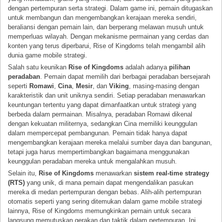
dengan pertempuran serta strategi. Dalam game ini, pemain ditugaskan
untuk membangun dan mengembangkan kerajaan mereka sendiri,
beraliansi dengan pemain lain, dan berperang melawan musuh untuk
memperluas wilayah. Dengan mekanisme permainan yang cerdas dan
konten yang terus diperbarui, Rise of Kingdoms telah mengambil alih
dunia game mobile strategi.
Salah satu keunikan
Rise of Kingdoms
adalah adanya
pilihan
peradaban
. Pemain dapat memilih dari berbagai peradaban bersejarah
seperti
Romawi
,
Cina
,
Mesir
, dan
Viking
, masing-masing dengan
karakteristik dan unit uniknya sendiri. Setiap peradaban menawarkan
keuntungan tertentu yang dapat dimanfaatkan untuk strategi yang
berbeda dalam permainan. Misalnya, peradaban Romawi dikenal
dengan kekuatan militernya, sedangkan Cina memiliki keunggulan
dalam mempercepat pembangunan. Pemain tidak hanya dapat
mengembangkan kerajaan mereka melalui sumber daya dan bangunan,
tetapi juga harus mempertimbangkan bagaimana menggunakan
keunggulan peradaban mereka untuk mengalahkan musuh.
Selain itu,
Rise of Kingdoms
menawarkan
sistem real-time strategy
(RTS)
yang unik, di mana pemain dapat mengendalikan pasukan
mereka di medan pertempuran dengan bebas. Alih-alih pertempuran
otomatis seperti yang sering ditemukan dalam game mobile strategi
lainnya, Rise of Kingdoms memungkinkan pemain untuk secara
langsung memutuskan gerakan dan taktik dalam pertempuran. Ini