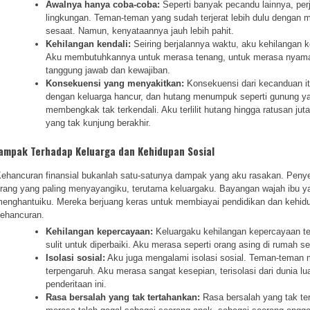
Awalnya hanya coba-coba:
Seperti banyak pecandu lainnya, perj
lingkungan. Teman-teman yang sudah terjerat lebih dulu denga
sesaat. Namun, kenyataannya jauh lebih pahit.
Kehilangan kendali:
Seiring berjalannya waktu, aku kehilangan k
Aku membutuhkannya untuk merasa tenang, untuk merasa nyama
tanggung jawab dan kewajiban.
Konsekuensi yang menyakitkan:
Konsekuensi dari kecanduan it
dengan keluarga hancur, dan hutang menumpuk seperti gunung yan
membengkak tak terkendali. Aku terlilit hutang hingga ratusan ju
yang tak kunjung berakhir.
ampak Terhadap Keluarga dan Kehidupan Sosial
ehancuran finansial bukanlah satu-satunya dampak yang aku rasakan. Penyesa
rang yang paling menyayangiku, terutama keluargaku. Bayangan wajah ibu y
enghantuiku. Mereka berjuang keras untuk membiayai pendidikan dan keh
ehancuran.
Kehilangan kepercayaan:
Keluargaku kehilangan kepercayaan te
sulit untuk diperbaiki. Aku merasa seperti orang asing di rumah s
Isolasi sosial:
Aku juga mengalami isolasi sosial. Teman-teman m
terpengaruh. Aku merasa sangat kesepian, terisolasi dari dunia 
penderitaan ini.
Rasa bersalah yang tak tertahankan:
Rasa bersalah yang tak ter