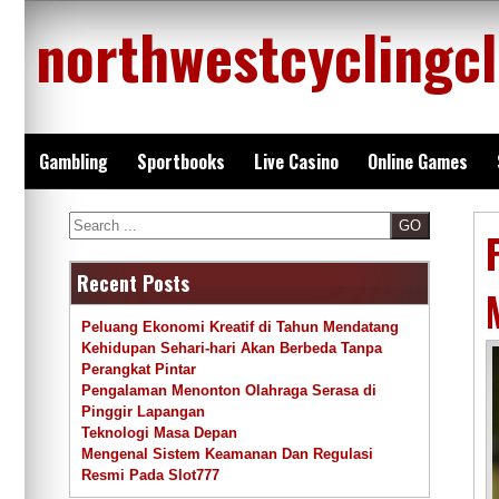
Skip
northwestcyclingc
to
content
Gambling
Sportbooks
Live Casino
Online Games
Search
Recent Posts
Peluang Ekonomi Kreatif di Tahun Mendatang
Kehidupan Sehari-hari Akan Berbeda Tanpa
Perangkat Pintar
Pengalaman Menonton Olahraga Serasa di
Pinggir Lapangan
Teknologi Masa Depan
Mengenal Sistem Keamanan Dan Regulasi
Resmi Pada Slot777