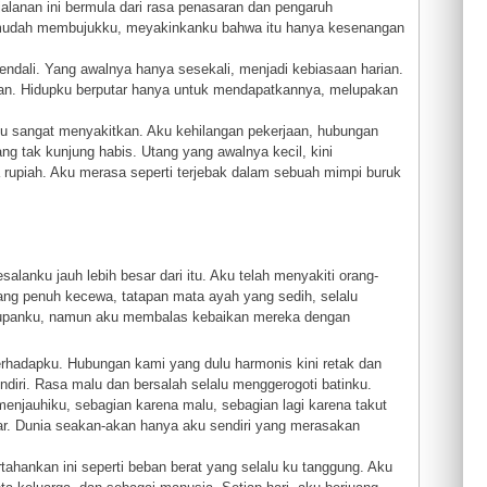
alanan ini bermula dari rasa penasaran dan pengaruh
n mudah membujukku, meyakinkanku bahwa itu hanya kesenangan
endali. Yang awalnya hanya sesekali, menjadi kebiasaan harian.
n. Hidupku berputar hanya untuk mendapatkannya, melupakan
u sangat menyakitkan. Aku kehilangan pekerjaan, hubungan
g tak kunjung habis. Utang yang awalnya kecil, kini
ta rupiah. Aku merasa seperti terjebak dalam sebuah mimpi buruk
lanku jauh lebih besar dari itu. Aku telah menyakiti orang-
ang penuh kecewa, tatapan mata ayah yang sedih, selalu
idupanku, namun aku membalas kebaikan mereka dengan
rhadapku. Hubungan kami yang dulu harmonis kini retak dan
endiri. Rasa malu dan bersalah selalu menggerogoti batinku.
enjauhiku, sebagian karena malu, sebagian lagi karena takut
luar. Dunia seakan-akan hanya aku sendiri yang merasakan
tahankan ini seperti beban berat yang selalu ku tanggung. Aku