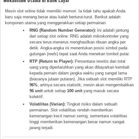
Mekanisme Utama di Balik Layar
Mesin slot online tidak memiliki memori. Ia tidak tahu apakah Anda
baru saja menang besar atau kalah berturut-turut. Berikut adalah
komponen utama yang menggerakkan setiap permainan:
RNG (Random Number Generator):
Ini adalah jantung
dari setiap slot online. RNG adalah mikrokontroler yang
secara terus-menerus menghasilkan ribuan angka per
detik. Angka-angka ini menentukan posisi simbol pada
gulungan (
reels
) tepat saat Anda menekan tombol putar.
RTP (Return to Player):
Persentase teoritis dari total
uang yang dipertaruhkan yang akan dibayarkan kembali
kepada pemain dalam jangka waktu yang sangat lama
(biasanya jutaan putaran). Jika sebuah slot memiliki RTP
96%
, artinya secara statistik, mesin akan mengembalikan
96 unit
untuk setiap
100 unit
yang masuk secara
kolektif.
Volatilitas (Varian):
Tingkat risiko dalam sebuah
permainan. Slot volatilitas rendah memberikan
kemenangan kecil namun sering, sementara volatilitas
tinggi memberikan kemenangan besar namun sangat
jarang terjadi.