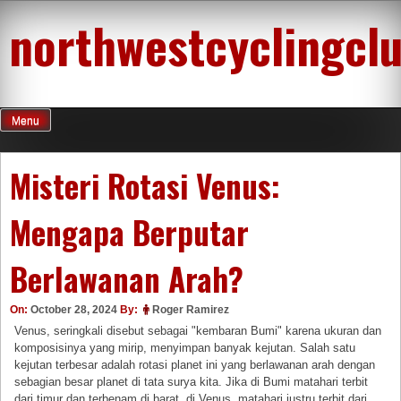
Skip
northwestcyclingcl
to
content
Menu
Misteri Rotasi Venus:
Mengapa Berputar
Berlawanan Arah?
On:
October 28, 2024
By:
Roger Ramirez
Venus, seringkali disebut sebagai "kembaran Bumi" karena ukuran dan
komposisinya yang mirip, menyimpan banyak kejutan. Salah satu
kejutan terbesar adalah rotasi planet ini yang berlawanan arah dengan
sebagian besar planet di tata surya kita. Jika di Bumi matahari terbit
dari timur dan terbenam di barat, di Venus, matahari justru terbit dari