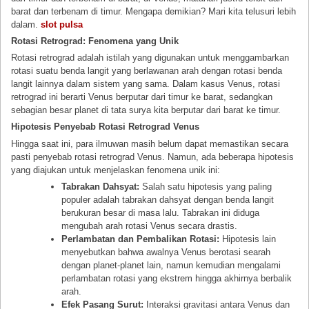
barat dan terbenam di timur. Mengapa demikian? Mari kita telusuri lebih
dalam.
slot pulsa
Rotasi Retrograd: Fenomena yang Unik
Rotasi retrograd adalah istilah yang digunakan untuk menggambarkan
rotasi suatu benda langit yang berlawanan arah dengan rotasi benda
langit lainnya dalam sistem yang sama. Dalam kasus Venus, rotasi
retrograd ini berarti Venus berputar dari timur ke barat, sedangkan
sebagian besar planet di tata surya kita berputar dari barat ke timur.
Hipotesis Penyebab Rotasi Retrograd Venus
Hingga saat ini, para ilmuwan masih belum dapat memastikan secara
pasti penyebab rotasi retrograd Venus. Namun, ada beberapa hipotesis
yang diajukan untuk menjelaskan fenomena unik ini:
Tabrakan Dahsyat:
Salah satu hipotesis yang paling
populer adalah tabrakan dahsyat dengan benda langit
berukuran besar di masa lalu. Tabrakan ini diduga
mengubah arah rotasi Venus secara drastis.
Perlambatan dan Pembalikan Rotasi:
Hipotesis lain
menyebutkan bahwa awalnya Venus berotasi searah
dengan planet-planet lain, namun kemudian mengalami
perlambatan rotasi yang ekstrem hingga akhirnya berbalik
arah.
Efek Pasang Surut:
Interaksi gravitasi antara Venus dan