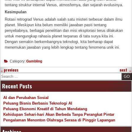
tentang struktur internal Venus, atmosfernya, dan sejarah evolusinya.
Kesimpulan
Rotasi retrograd Venus adalah salah satu misteri terbesar dalam ilmu
planet. Meskipun kita belum memiliki jawaban pasti tentang
penyebabnya, berbagai penelitian dan misi eksplorasi terus dilakukan
untuk mengungkap rahasia planet terpanas di tata surya kita ini.
Dengan semakin berkembangnya teknologi, kita berharap dapat
menemukan jawaban yang lebih lengkap tentang fenomena unik ini.
Category:
Gambling
←
previous
next
→
Search
Recent Posts
AI dan Perubahan Sosial
Peluang Bisnis Berbasis Teknologi AI
Peluang Ekonomi Kreatif di Tahun Mendatang
Kehidupan Sehari-hari Akan Berbeda Tanpa Perangkat Pintar
Pengalaman Menonton Olahraga Serasa di Pinggir Lapangan
Archives