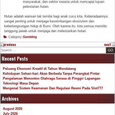
masyarakat, dan sektor swasta untuk mencapai tujuan
pelestarian hutan.
Hutan adalah warisan tak ternilai bagi anak cucu kita. Keberadaannya
sangat penting untuk menjaga keseimbangan ekosistem dan
keberlangsungan hidup di Bumi. Oleh karena itu, kita semua memiliki
tanggung jawab untuk menjaga dan melestarikan hutan.
Category:
Gambling
←
previous
next
→
Search
Recent Posts
Peluang Ekonomi Kreatif di Tahun Mendatang
Kehidupan Sehari-hari Akan Berbeda Tanpa Perangkat Pintar
Pengalaman Menonton Olahraga Serasa di Pinggir Lapangan
Teknologi Masa Depan
Mengenal Sistem Keamanan Dan Regulasi Resmi Pada Slot777
Archives
August 2026
July 2026