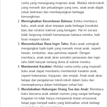
cerita yang merangsang imajinasi anak. Melalui tokoh-tokoh
yang menarik dan petualangan yang seru, anak-anak diajak
untuk berkreasi dan membayangkan berbagai
kemungkinan.
Meningkatkan Kecerdasan Bahasa:
Ketika membaca
buku, anak-anak akan terpapar pada berbagai kosakata
baru dan struktur kalimat yang beragam. Hal ini secara
tidak langsung melatih kemampuan bahasa mereka, baik
lisan maupun tulisan.
Menumbuhkan Rasa Ingin Tahu:
Buku anak seringkali
mengangkat topik-topik yang menarik minat anak, seperti
hewan, tumbuhan, atau peristiwa sejarah. Dengan
membaca, anak-anak akan semakin penasaran dan ingin
tahu lebih banyak tentang dunia di sekitar mereka.
Membentuk Karakter:
Melalui cerita-cerita yang inspiratif,
buku anak dapat membantu membentuk karakter anak,
seperti keberanian, kejujuran, dan empati. Anak-anak akan
belajar dari pengalaman tokoh-tokoh dalam buku dan
menerapkannya dalam kehidupan sehari-hari.
Mendekatkan Hubungan Orang Tua dan Anak:
Membaca
buku bersama anak adalah momen yang sangat berharga.
Kegiatan ini tidak hanya mempererat ikatan emosional,
tetapi juga menjadi waktu yang berkualitas untuk berbagi